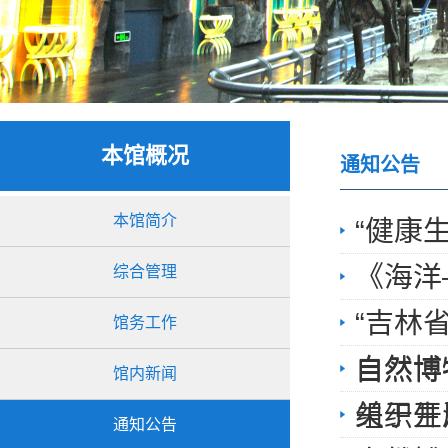
本馆概况
通知公告
本馆简介
“健康
《海洋
综合管理
“吉林
馆务工作
自然博
自然博
馆内新闻
关于开
组织生
通知公告