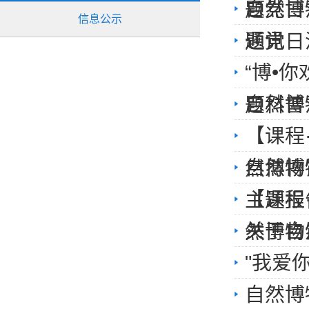
自然博
题党日
信息公示
通讯
题党日
“博•
自然博
题科普
【课程
自然博
然博物
【课程
主题报
关于自
然博物
"我爱
自然博