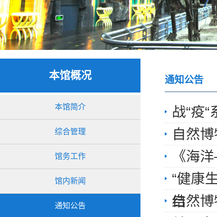
本馆概况
通知公告
本馆简介
战“疫
自然博
综合管理
《海洋
馆务工作
“健康
馆内新闻
自然博
结
通知公告