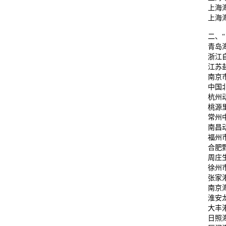
上海
上海
二、
青岛
浙江
江苏
南京
中国
杭州
桃源
常州
南昌
福州
合肥
周庄
徐州
张家
南京
淮安
大丰
日照