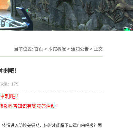
当前位置:
首页
>
本馆概况
>
通知公告
> 正文
冲刺吧！
179
览次数：
来冲刺吧！
肺炎科普知识有奖竞答活动”
？疫情进入防控关键期，何时才能脱下口罩自由呼吸？面