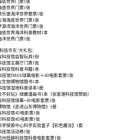
海底世界门票1张
海底世界门票1张
欧乐堡海洋世界整票1张
左海海底世界门票1张
罗源湾海洋世界门票1张
海底世界海洋科普教材1本
海洋世界门票1张
“科技华东”大礼包：
省科技馆益智玩具1份
科技馆主展厅门票1张
省科技馆科普书籍1本
科技馆IMAX球幕电影＋4D电影套票1张
古生物博物馆图书1本
科技馆湿地科普读本1册
龙不好玩》绿螺漫画书1本（张家港科技馆赞助）
省科技馆球幕+4D电影套票1张
博物馆《走进山东博物馆》1册
省科技馆4D电影票1张
市科技馆4D电影票1张
科学探索中心科学实验盒子【彩色魔法】1套
科技馆活动券1张
杭州低碳科技馆科普电影套票1张