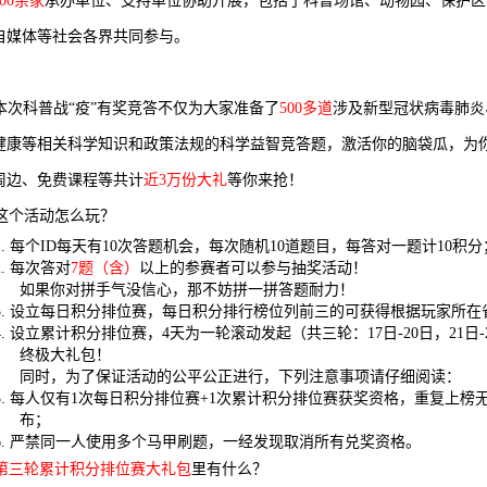
00
余家
承办单位、支持单位协助开展，包括了科普场馆、动物园、保护区
自媒体等社会各界共同参与。
本次科普战“疫”有奖竞答不仅为大家准备了
500
多
道
涉及新型冠状病毒肺炎
健康等相关科学知识和政策法规的科学益智竞答题，激活你的脑袋瓜，为
周边、免费课程等共计
近3万份大礼
等你来抢！
这个活动怎么玩？
.
每个ID每天有10次答题机会，每次随机10道题目，每答对一题计10积分
.
每次答对
7
题（含）
以上的参赛者可以参与抽奖活动！
如果你对拼手气没信心，那不妨拼一拼答题耐力！
.
设立每日积分排位赛，每日积分排行榜位列前三的可获得根据玩家所在
.
设立累计积分排位赛，4天为一轮滚动发起（共三轮：17日-20日，21日-
终极大礼包！
同时，为了保证活动的公平公正进行，下列注意事项请仔细阅读：
.
每人仅有1次每日积分排位赛+1次累计积分排位赛获奖资格，重复上榜
布；
.
严禁同一人使用多个马甲刷题，一经发现取消所有兑奖资格。
第三轮累计积分排位赛大礼包
里有什么？