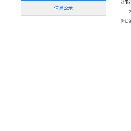
对眼
信息公示
你知