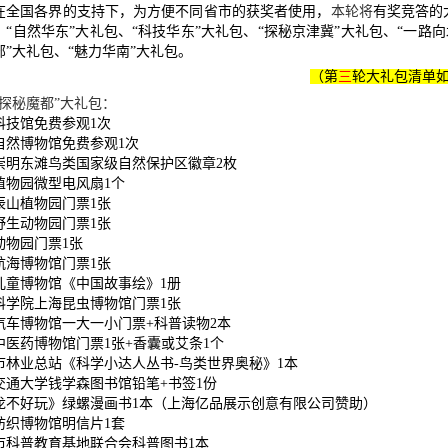
有奖竞答的
在全国各界的支持下，为方便不同省市的获奖者使用，
本轮将
、“自然华东”大礼包、“科技华东”大礼包、
“探秘京津冀”大礼包、
“一路向
部”大礼包、“魅力华南”大礼包。
（第
三
轮大礼包清单
“探秘魔都”大礼包：
科技馆免费参观1次
自然博物馆免费参观1次
崇明东滩鸟类国家级自然保护区徽章2枚
植物园微型电风扇1个
辰山植物园门票1张
野生动物园门票1张
动物园门票1张
航海博物馆门票1张
儿童博物馆《中国故事绘》1册
科学院上海昆虫博物馆门票1张
汽车博物馆一大一小门票+科普读物2本
中医药博物馆门票1张+香囊或艾条1个
市林业总站《科学小达人丛书-鸟类世界奥秘》1本
交通大学钱学森图书馆铅笔+书签1份
龙不好玩》绿螺漫画书1本（上海亿品展示创意有限公司赞助）
纺织博物馆明信片1套
市科普教育基地联合会科普图书1本