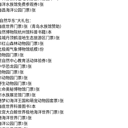
海洋水族馆免费参观券1张
海昌海洋公园门票1张
“自然华东”大礼包：
海底世界门票1张（青岛水族馆赞助）
自然博物院杭州馆科普书籍1本
盐城丹顶鹤湿地生态旅游区门票1张
市红山森林动物园门票1张
北极阁气象博物馆纸模1份
动物园门票1张
里自然中心教育活动体验券1张
中华恐龙园门票1张
动物园门票1张
市动物园门票1张
野生动物园门票1张
生命奥秘博物馆门票1张
市水族展览馆门票1张
港梦幻海洋王国和萌宠动物园套票1张
海底世界科普图书1本
龙宫大白鲸世界极地海洋世界门票1张
港海洋世界门票1张
海洋公园门票1张