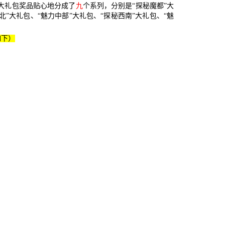
大礼包奖品贴心地分成了
九
个系列，分别是
“探秘魔都”大
北”大礼包、“魅力中部”大礼包、“
探秘西南”大礼包、
“魅
如下）