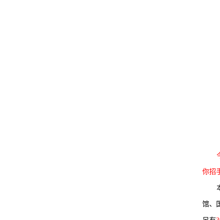
你招
馆、