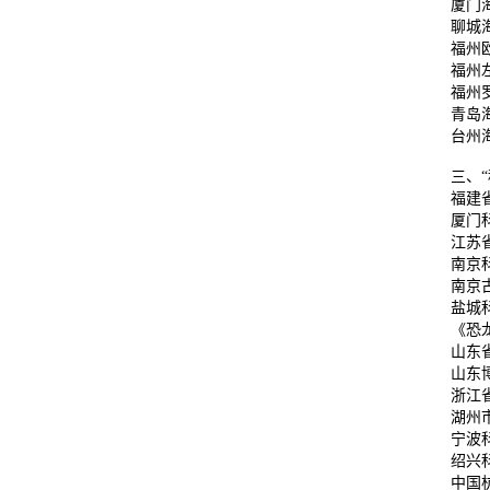
厦门
聊城
福州
福州
福州
青岛
台州
三、
福建
厦门
江苏
南京
南京
盐城
《恐
山东
山东
浙江
湖州
宁波
绍兴
中国