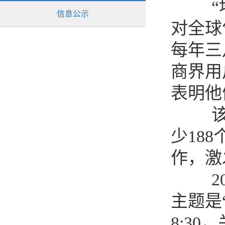
“地球
信息公示
对全球
每年三
商界用
表明他
该倡
少18
作，激
202
主题是
8:3