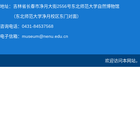
地址：吉林省长春市净月大街2556号东北师范大学自然博物馆
（东北师范大学净月校区东门对面）
咨询电话：0431-84537568
电子信箱：museum@nenu.edu.cn
欢迎访问本网站，