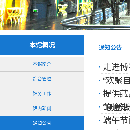
本馆概况
通知公告
本馆简介
走进博
“欢聚
综合管理
提供藏
馆务工作
“创新
的通知
馆内新闻
端午节
通知公告