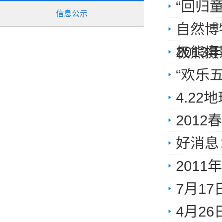
“回归
信息公示
自然博
201
极熊摄
“欢乐
4.2
201
好消息
2011
7月1
4月2