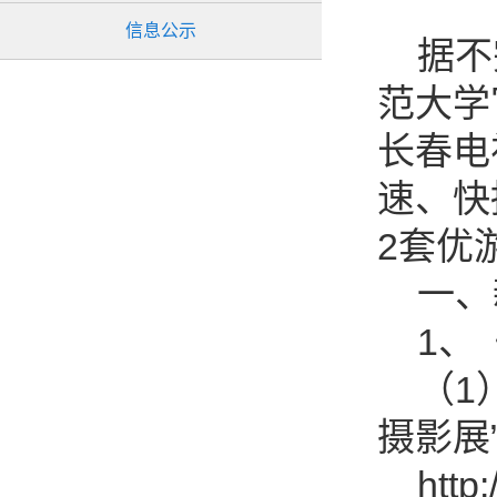
信息公示
据不完
范大学
长春电
速、快
2套优
一、
1、《
（1）
摄影展
http:/