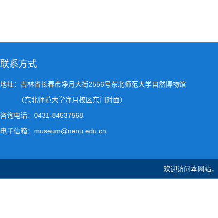
联系方式
地址：吉林省长春市净月大街2556号东北师范大学自然博物馆
（东北师范大学净月校区东门对面）
咨询电话：0431-84537568
电子信箱：museum@nenu.edu.cn
欢迎访问本网站，