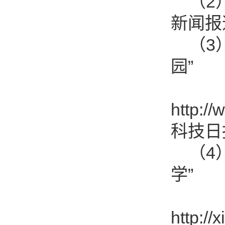
（2）
新闻报道
（3）
园”
http:/
科技日
（4）
学”
http:/