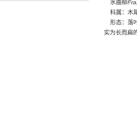
水曲柳
Fra
科属：木犀（
形态：落叶
实为长而扁