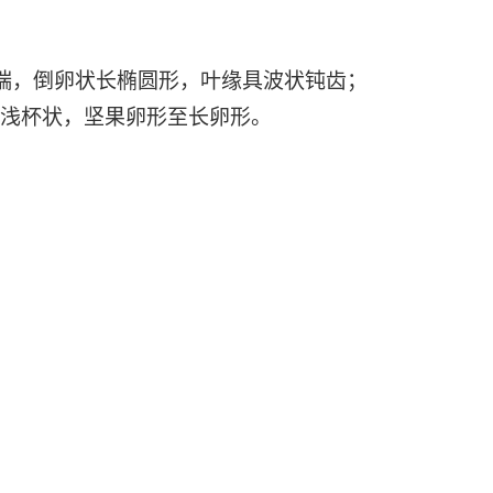
端，倒卵状长椭圆形，叶缘具波状钝齿；
斗浅杯状，坚果卵形至长卵形。