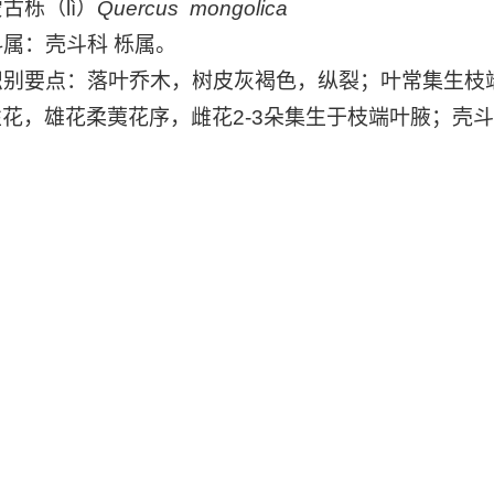
栎（lì）
Quercus mongolica
属：壳斗科 栎属。
别要点：落叶乔木，树皮灰褐色，纵裂；叶常集生枝
性花，雄花柔荑花序，雌花2-3朵集生于枝端叶腋；壳