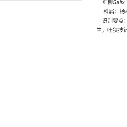
垂柳
Salix
科属：杨柳
识别要点：
生，叶狭披