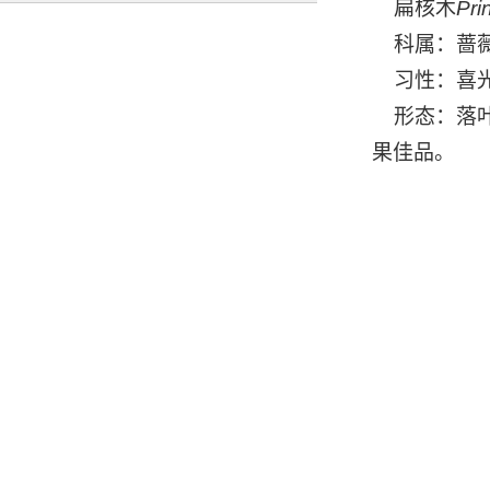
扁核木
Pri
科属：蔷薇
习性：喜光
形态：落叶
果佳品。