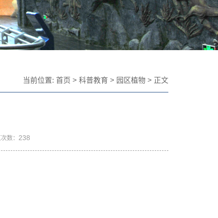
当前位置:
首页
>
科普教育
>
园区植物
> 正文
238
览次数：