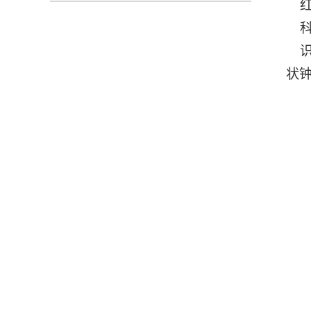
红
科
识
状