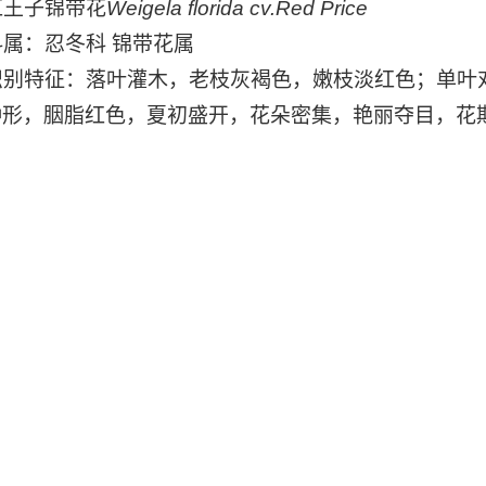
王子锦带花
Weigela florida cv.Red Price
属：忍冬科 锦带花属
别特征：落叶灌木，老枝灰褐色，嫩枝淡红色；单叶对
钟形，胭脂红色，夏初盛开，花朵密集，艳丽夺目，花