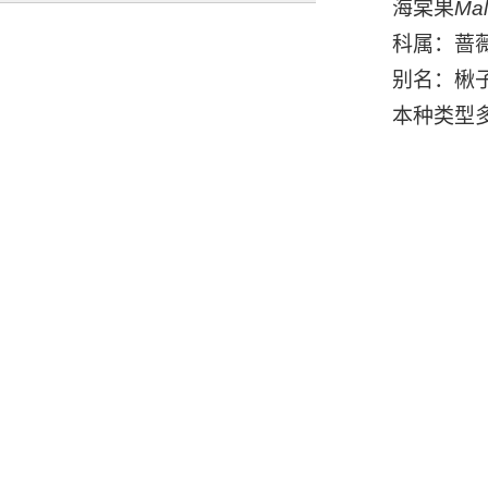
海棠果
Mal
科属：蔷薇
别名：楸
本种类型多