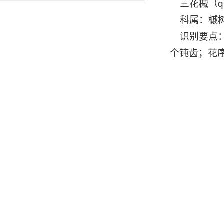
三花槭（q
科属：槭树
识别要点：
个钝齿；花