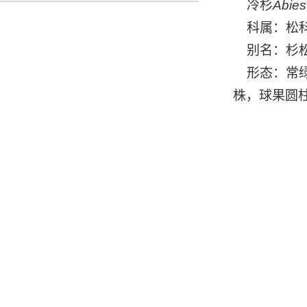
冷杉
Abies
科属：松科
别名：杉松
形态：常绿
株，球果圆