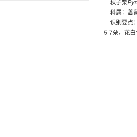
秋子梨
Pyr
科属：蔷薇
识别要点：
5-7朵，花