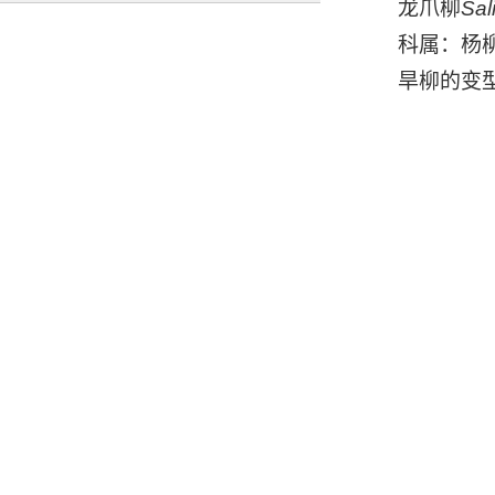
龙爪柳
Sal
科属：杨柳
旱柳的变型