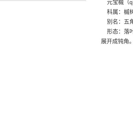
元宝槭（q
科属：槭树
别名：五
形态：落叶
展开成钝角