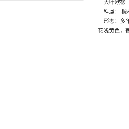
大叶欧椴（d
科属： 椴
形态：多年
花浅黄色，