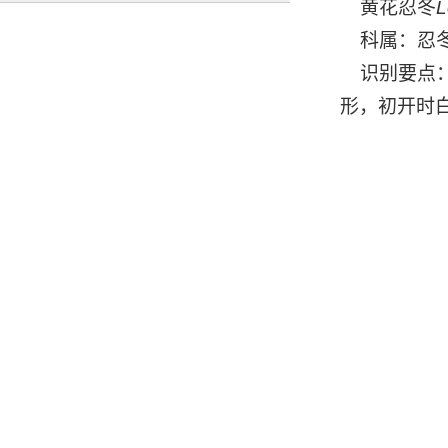
黄花忍冬
L
科属：忍冬
识别要点：
形，初开时