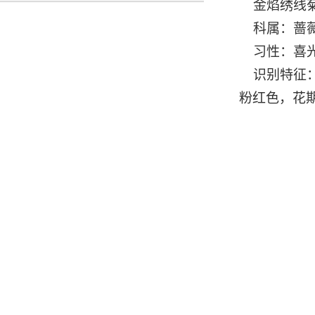
金焰绣线
科属：蔷薇
习性：喜光
识别特征：
粉红色，花