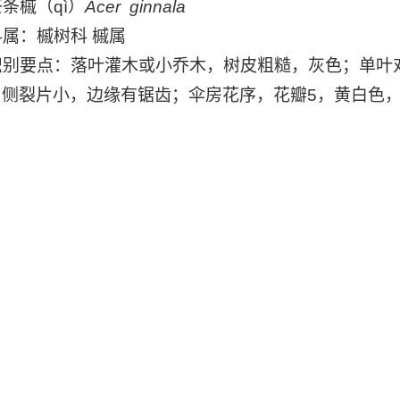
条槭（qì）
Acer ginnala
属：槭树科 槭属
别要点：落叶灌木或小乔木，树皮粗糙，灰色；单叶对
，侧裂片小，边缘有锯齿；伞房花序，花瓣5，黄白色
。