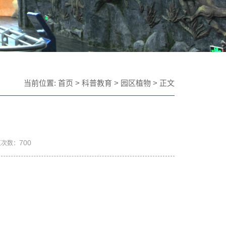
当前位置:
首页
>
科普教育
>
园区植物
> 正文
700
览次数：