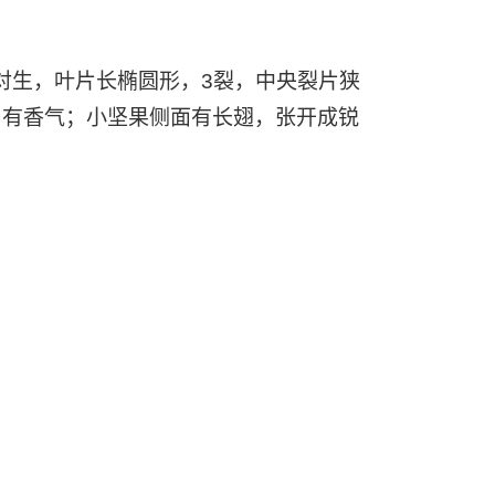
生，叶片长椭圆形，3裂，中央裂片狭
，有香气；小坚果侧面有长翅，张开成锐