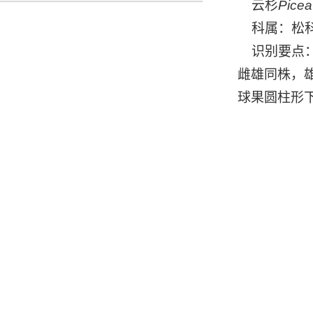
云杉
Picea
科属：松科
识别要点：
雌雄同株，
球果圆柱形