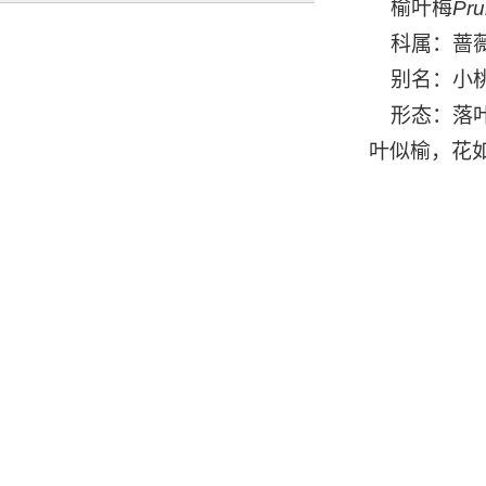
榆叶梅
Pru
科属：蔷薇
别名：小
形态：落叶
叶似榆，花