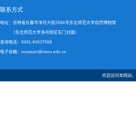
联系方式
地址：吉林省长春市净月大街2556号东北师范大学自然博物馆
（东北师范大学净月校区东门对面）
咨询电话：0431-84537568
电子信箱：museum@nenu.edu.cn
欢迎访问本网站，