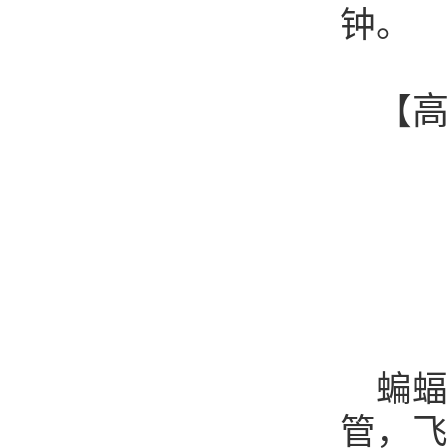
钟。
【
蝙蝠
管，飞