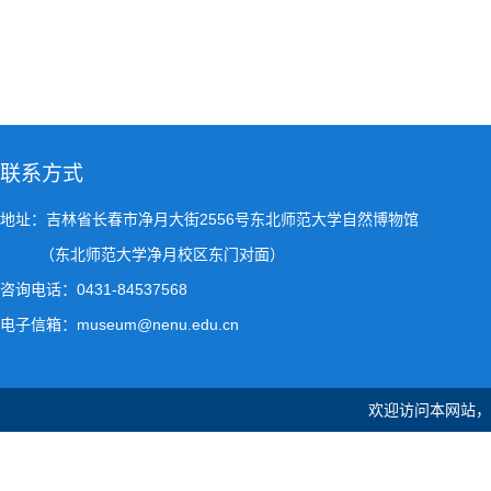
联系方式
地址：吉林省长春市净月大街2556号东北师范大学自然博物馆
（东北师范大学净月校区东门对面）
咨询电话：0431-84537568
电子信箱：museum@nenu.edu.cn
欢迎访问本网站，