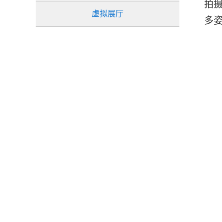
拍
虚拟展厅
多姿