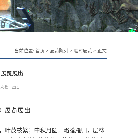
当前位置:
首页
>
展览陈列
>
临时展览
> 正文
》展览展出
211
览次数：
》展览展出
，叶茂枝繁；中秋月圆，霜落雁归，层林