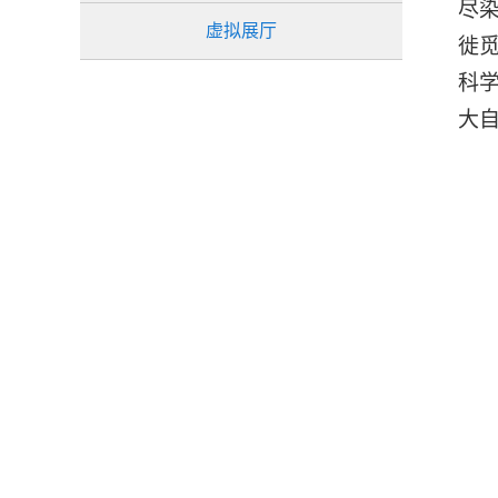
尽
虚拟展厅
徙
科
大自