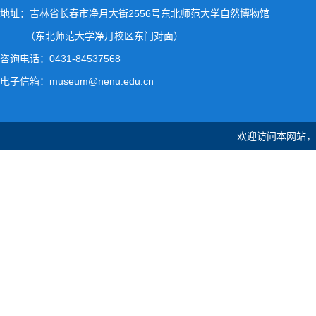
地址：吉林省长春市净月大街2556号东北师范大学自然博物馆
（东北师范大学净月校区东门对面）
咨询电话：0431-84537568
电子信箱：museum@nenu.edu.cn
欢迎访问本网站，