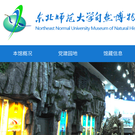
本馆概况
党建园地
馆藏信息