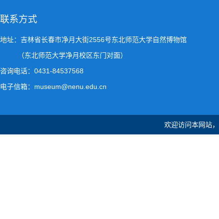
联系方式
地址：吉林省长春市净月大街2556号东北师范大学自然博物馆
（东北师范大学净月校区东门对面）
咨询电话：0431-84537568
电子信箱：museum@nenu.edu.cn
欢迎访问本网站，