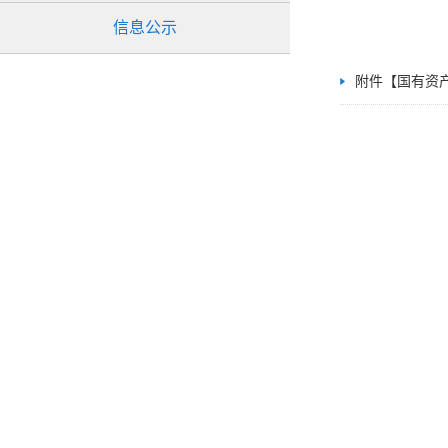
信息公示
附件【
国有资产.