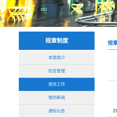
规章制度
规
本馆简介
综合管理
馆务工作
馆内新闻
2
通知公告