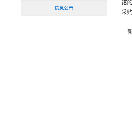
馆
信息公示
采
新